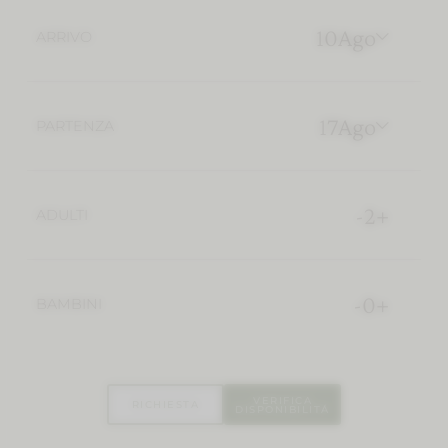
10
Ago
ARRIVO
17
Ago
PARTENZA
-
2
+
ADULTI
-
0
+
BAMBINI
VERIFICA
RICHIESTA
DISPONIBILITÁ