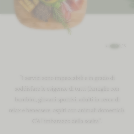
1
/
3
“Un hotel veramente bello, immerso nel verde.
“Consigliato per chi cerca relax non solo
“I servizi sono impeccabili e in grado di
d’estate, ma anche d’inverno. A un passo da
soddisfare le esigenze di tutti (famiglie con
Veramente un posto incantevole nel quale
torneremo senza ombra di dubbio, perfetto per
Assisi e a 20 min da Perugia. Ottima la spa, con
bambini, giovani sportivi, adulti in cerca di
relax e benessere, ospiti con animali domestici).
tante attività e ricca di servizi! Super
un viaggio di relax con la famiglia”.
C’è l’imbarazzo della scelta”.
consigliato!”
Alessia | Tripadvisor