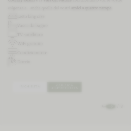
esigenze e… anche quelle dei vostri
amici a quattro zampe
.
Letto king size
Vasca da bagno
TV satellitare
92 m² | 1 - 5 Persone
WiFi gratuito
Master Suite
Condizionatore
DA 370,00 € A CAMERA & NOTTE
Doccia
MOSTRA DETTAGLI
VERIFICA
RICHIESTA
DISPONIBILITÁ
1
/
19