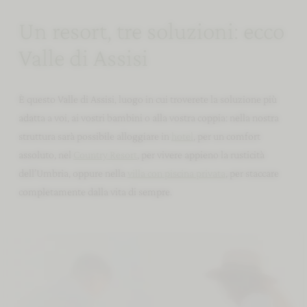
Un resort, tre soluzioni: ecco
Valle di Assisi
È questo Valle di Assisi, luogo in cui troverete la soluzione più
adatta a voi, ai vostri bambini o alla vostra coppia: nella nostra
struttura sarà possibile alloggiare in
hotel
, per un comfort
assoluto, nel
Country Resort
, per vivere appieno la rusticità
dell’Umbria, oppure nella
villa con piscina privata
, per staccare
completamente dalla vita di sempre.