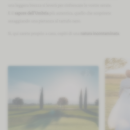
una leggera brezza si leverà per rinfrescare le vostre serate.
È il
sapore dell’Umbria
più autentica, quello che scoprirete
assaggiando una pietanza al tartufo nero.
Sì, qui sarete proprio a casa, ospiti di una
natura incontaminata
.