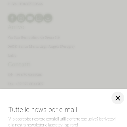
P. IVA: IT01687330546
Arrivo
Via San Bernardino da Siena 116
06081 Santa Maria degli Angeli (Perugia)
Italia
Contatti
Tel:
+39 075 8044580
Fax: +39 075 8044709
info@
vallediassisi.
com
News da Valle di Assisi
Registrazione newsletter
ISCRIVITI