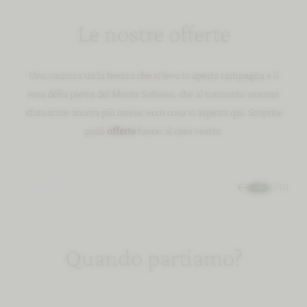
3 Notti
6/8/2026 - 30/9/2026
Le nostre offerte
Wellness Break | Long Stay SPA
-15%
Una vacanza tra la brezza che si leva in aperta campagna e il
da 660,00 € a camera
rosa della pietra del Monte Subasio, che al tramonto assume
MOSTRA DETTAGLI
sfumature ancora più intese: ecco cosa vi aspetta qui. Scoprite
quali
offerte
fanno al caso vostro.
VERIFICA
RICHIESTA
DISPONIBILITÁ
1
/
10
Quando partiamo?