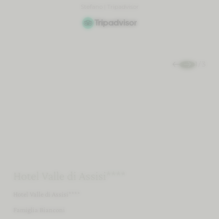
Stefano | Tripadvisor
Paolo | Tripadvisor
07:30
1
/
3
colazione a buffet
Sostenibilità
Il vostro “sì”
All’aria aperta
Hotel Valle di Assisi****
Hotel Valle di Assisi****
Famiglia Bianconi