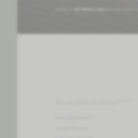
Perché sì,
qui sarete a casa
. E a casa nostra, 
Sostenibilità
Hotel Valle di Assisi****
Hotel Valle di Assisi****
Famiglia Bianconi
P. IVA: IT01687330546