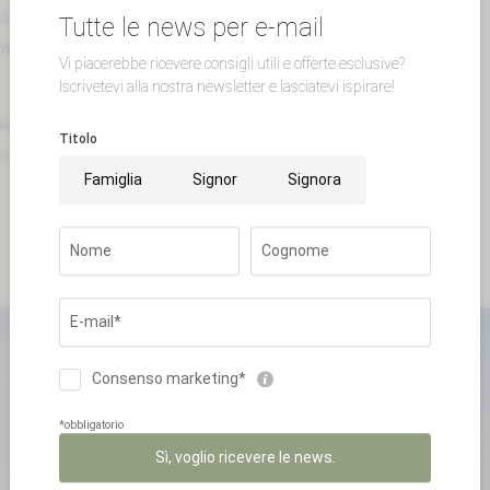
l meglio gli ospiti. Persino i
piccoli di casa Aldo
,
Enrico
,
Gianmarco
e
rere il tempo a Valle di Assisi, così possono incontrare ogni giorno
amente nel nostro mondo. Troverete tracce della nostra personalità
ella spa
o nel gusto pregnante dei
vini della nostra cantina
.