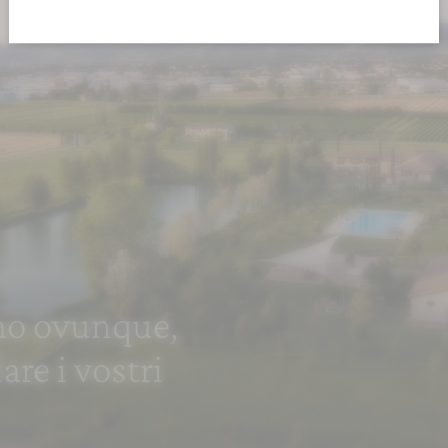
o ovunque,
are i vostri