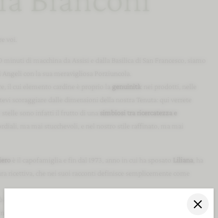
e voi.
10 minuti di macchina da Assisi e dalla Basilica di San Francesco, siamo
li Angeli con la sua meravigliosa Porziuncola.
e, il cui elemento cardine è proprio la
genuinità
: nei prodotti, nelle
tevi scoraggiare dalle dimensioni della nostra Tenuta: qui verrete
stelle sono infatti il frutto di una
simbiosi tra ricercatezza e
cordiali, ma mai stucchevoli, e nel nostro stile raffinato, ma mai
ero
è il capofamiglia e fin dal 1973, anno in cui ha sposato
Liliana
, ha
ttura ricettiva, che nei suoi racconti definisce semplicemente come
è così che l’8 agosto 2008, alle ore 8:00, l’allora ottantottenne
nonna
inalmente Valle di Assisi.