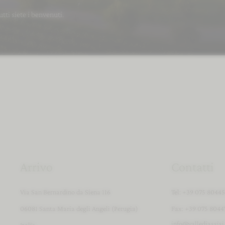
tutti siete i benvenuti.
Il vostro “sì”
Arrivo
Contatti
Via San Bernardino da Siena 116
Tel:
+39 075 8044
06081 Santa Maria degli Angeli (Perugia)
Fax: +39 075 8044
info@
vallediassisi
Italia