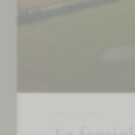
Home
-
Chi siamo
La famigl