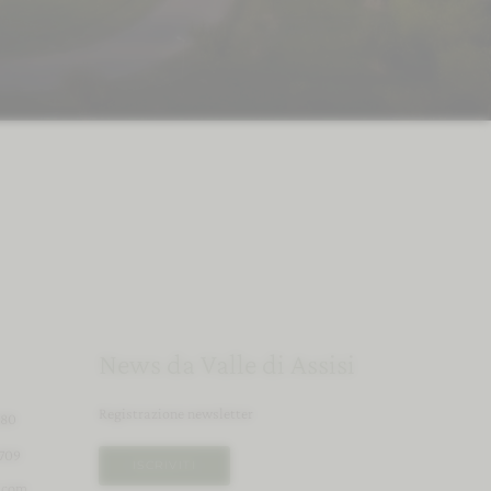
All’aria aperta
News da Valle di Assisi
Registrazione newsletter
580
709
ISCRIVITI
.
com