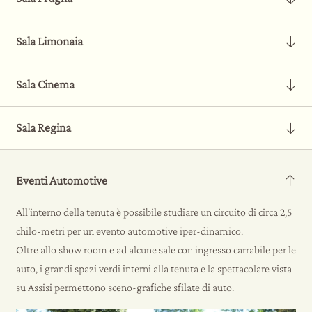
LEGGI DI PIÙ
fino a 45 persone
Sala Limonaia
LEGGI DI PIÙ
fino a 250 persone
Sala Cinema
fino a 45 persone
Sala Regina
LEGGI DI PIÙ
fino a 30 persone
Eventi Automotive
All'interno della tenuta è possibile studiare un circuito di circa 2,5
chilo-metri per un evento automotive iper-dinamico.
Oltre allo show room e ad alcune sale con ingresso carrabile per le
auto, i grandi spazi verdi interni alla tenuta e la spettacolare vista
su Assisi permettono sceno-grafiche sfilate di auto.