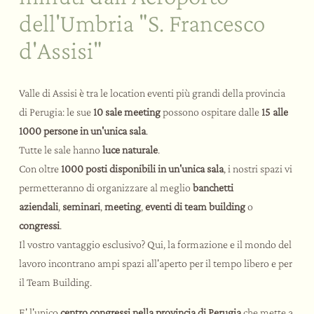
dell'Umbria "S. Francesco
d'Assisi"
Valle di Assisi è tra le location eventi più grandi della provincia
di Perugia: le sue
10 sale meeting
possono ospitare
dalle
15 alle
1000 persone in un'unica sala
.
Tutte le sale hanno
luce naturale
.
Con oltre
1000 posti disponibili in un'unica sala
, i nostri spazi vi
permetteranno di organizzare al meglio
banchetti
aziendali
,
seminari
,
meeting
,
eventi di team building
o
congressi
.
Il vostro vantaggio esclusivo? Qui, la formazione e il mondo del
lavoro incontrano ampi spazi all'aperto per il tempo libero e per
il Team Building.
E' l'unico
centro congressi nella provincia di Perugia
che mette a