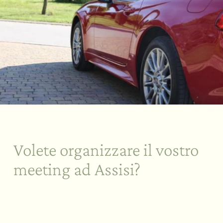
Volete organizzare il vostro
meeting ad Assisi?
Sostenibilità
Il vostro “sì”
All’aria aperta