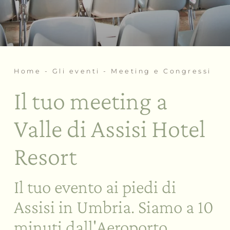
Day SPA
Team building a tema
Rituali di benessere
Matrimoni ed eventi
Palestra
Le esperienze
Home
-
Gli eventi
-
Meeting e Congressi
Bike Hotel
Attività e sport
Il tuo meeting a
Assaggi e corsi
Assisi e dintorni
Valle di Assisi Hotel
Resort
Il tuo evento ai piedi di
Assisi in Umbria. Siamo a 10
minuti dall'Aeroporto