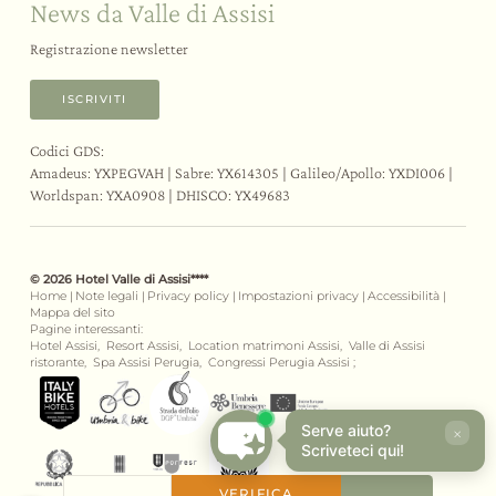
News da Valle di Assisi
Registrazione newsletter
ISCRIVITI
Codici GDS:
Amadeus: YXPEGVAH | Sabre: YX614305 | Galileo/Apollo: YXDI006 |
Worldspan: YXA0908 | DHISCO: YX49683
© 2026 Hotel Valle di Assisi****
Home
|
Note legali
|
Privacy policy
|
Impostazioni privacy
|
Accessibilità
|
Mappa del sito
Pagine interessanti:
Hotel Assisi,
Resort Assisi,
Location matrimoni Assisi,
Valle di Assisi
ristorante,
Spa Assisi Perugia,
Congressi Perugia Assisi ;
Serve aiuto?
×
Scriveteci qui!
VERIFICA