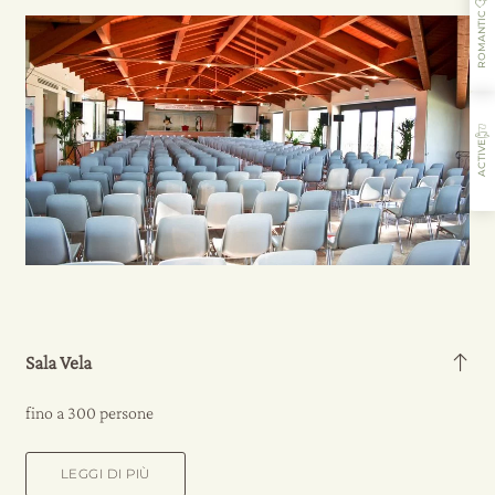
ROMANTIC
ACTIVE
L’ospitalità
I sapori
Le attività
Il ristorante
Sala Vela
fino a 300 persone
LEGGI DI PIÙ