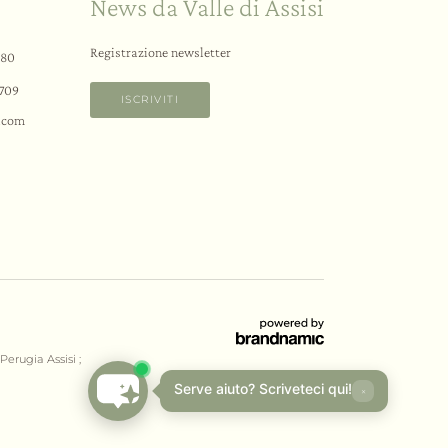
News da Valle di Assisi
Registrazione newsletter
580
709
ISCRIVITI
.
com
Perugia Assisi ;
Serve aiuto? Scriveteci qui!
×