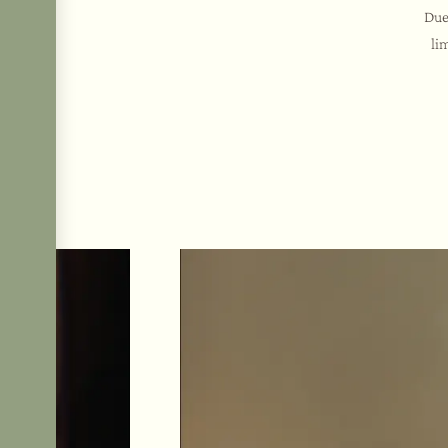
Due 
li