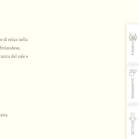
 di relax nella
FAMILY
finlandese,
anza del sale e
ROMANTIC
estra
ACTIVE