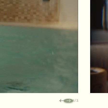
1
/
3