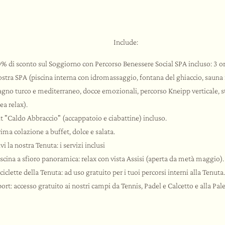
Include:
0% di sconto sul Soggiorno con Percorso Benessere Social SPA incluso: 3 ore
ostra SPA (piscina interna con idromassaggio, fontana del ghiaccio, sauna 
agno turco e mediterraneo, docce emozionali, percorso Kneipp verticale, st
ea relax).
it "Caldo Abbraccio" (accappatoio e ciabattine) incluso.
ima colazione a buffet, dolce e salata.
vi la nostra Tenuta: i servizi inclusi
iscina a sfioro panoramica: relax con vista Assisi (aperta da metà maggio).
ciclette della Tenuta: ad uso gratuito per i tuoi percorsi interni alla Tenuta.
ort: accesso gratuito ai nostri campi da Tennis, Padel e Calcetto e alla Pal