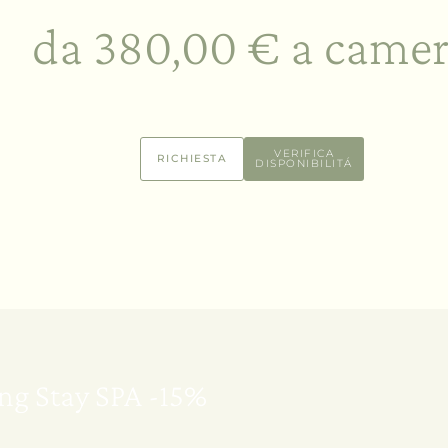
da 380,00 € a came
VERIFICA
RICHIESTA
DISPONIBILITÁ
ong Stay SPA -15%