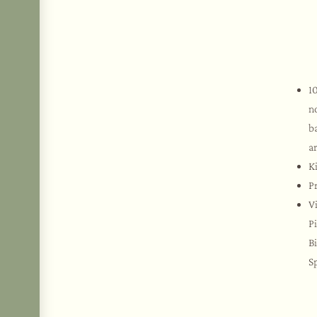
1
n
b
ar
K
Pr
Vi
P
Bi
Sp