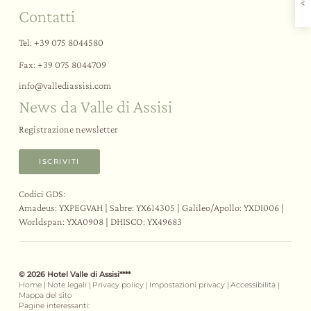
Contatti
Tel:
+39 075 8044580
L’ospitalità
I sapori
Le attività
Il ristorante
Fax: +39 075 8044709
info@
vallediassisi.
com
News da Valle di Assisi
Registrazione newsletter
ISCRIVITI
Codici GDS:
Amadeus: YXPEGVAH | Sabre: YX614305 | Galileo/Apollo: YXDI006 |
Worldspan: YXA0908 | DHISCO: YX49683
© 2026 Hotel Valle di Assisi****
Home
|
Note legali
|
Privacy policy
|
Impostazioni privacy
|
Accessibilità
|
Mappa del sito
Pagine interessanti: