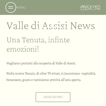
MENU
Home
-
Gli eventi
Valle di Assisi News
Chi siamo
Una Tenuta, infinte
La tenuta
emozioni!
La nostra filosofia
Richiesta
I sapori
Prenotazione
L’hotel
Vogliamo portarti alla scoperta di Valle di Assisi.
Come raggiungerci
Il Country Resort
Il benessere
Accessibilità
Nella nostra Tenuta, di oltre 70 ettari, si incontrano ospitalità,
La villa
Il nostro ristorante
Galleria immagini
benessere, gusto e tantissime attività all'aria aperta.
L’ospitalità
Cene Sotto le Stelle
Gli eventi
Offerte in Umbria
La nostra cantina
La Social SPA
Regala Valle di Assisi
L’azienda agricola
La Private SPA
LEGGI DI PIÙ
Servizi
La Social SPA in famiglia
Meeting e Congressi