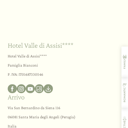
Day SPA
Team building a tema
Rituali di benessere
Matrimoni ed eventi
Palestra
Sostenibilità
Il vostro “sì”
All’aria aperta
Le esperienze
Bike Hotel
Hotel Valle di Assisi****
Attività e sport
Hotel Valle di Assisi****
Assaggi e corsi
FAMILY
Assisi e dintorni
Famiglia Bianconi
P. IVA: IT01687330546
ROMANTIC
Arrivo
Via San Bernardino da Siena 116
06081 Santa Maria degli Angeli (Perugia)
ACTIVE
Italia