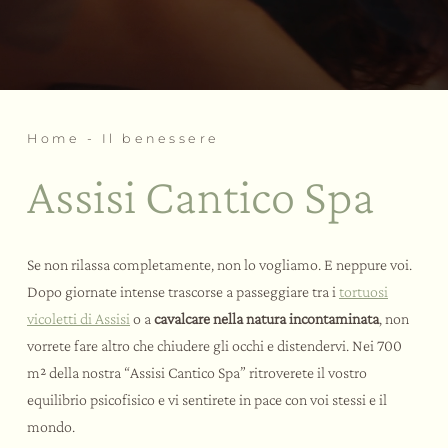
Day SPA
Rituali di benessere
Palestra
Gli eventi
Home
-
Il benessere
Le esperienze
Meeting e Congressi
Assisi Cantico Spa
Team building a tema
Matrimoni ed eventi
Bike Hotel
Attività e sport
Se non rilassa completamente, non lo vogliamo. E neppure voi.
Assaggi e corsi
Dopo giornate intense trascorse a passeggiare tra i
tortuosi
Assisi e dintorni
vicoletti di Assisi
o a
cavalcare nella natura incontaminata
, non
vorrete fare altro che chiudere gli occhi e distendervi. Nei 700
m² della nostra “Assisi Cantico Spa” ritroverete il vostro
equilibrio psicofisico e vi sentirete in pace con voi stessi e il
mondo.