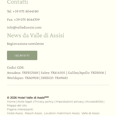
Contatti
Tel:
+39 075 8044580
Fax: +39 075 8044709
info@
vallediassisi.
com
News da Valle di Assisi
Registrazione newsletter
ISCRIVITI
Codici GDS:
Amadeus: YXPEGVAH | Sabre: YX614305 | Galileo/Apollo: YXDI006 |
Worldspan: YXA0908 | DHISCO: YX49683
© 2026 Hotel Valle di Assisi****
Home
|
Note legali
|
Privacy policy
|
Impostazioni privacy
|
Accessibilità
|
Mappa del sito
Pagine interessanti:
Hotel Assisi,
Resort Assisi,
Location matrimoni Assisi,
Valle di Assisi