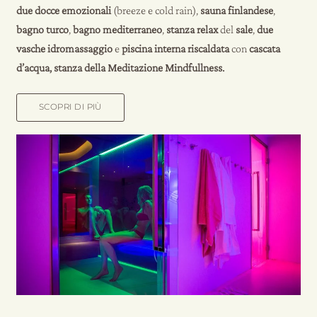
due docce emozionali
(breeze e cold rain),
sauna
finlandese
,
bagno turco
,
bagno mediterraneo
,
stanza relax
del
sale
,
due
vasche idromassaggio
e
piscina interna riscaldata
con
cascata
d
’
acqua, stanza della Meditazione Mindfullness.
SCOPRI DI PIÙ