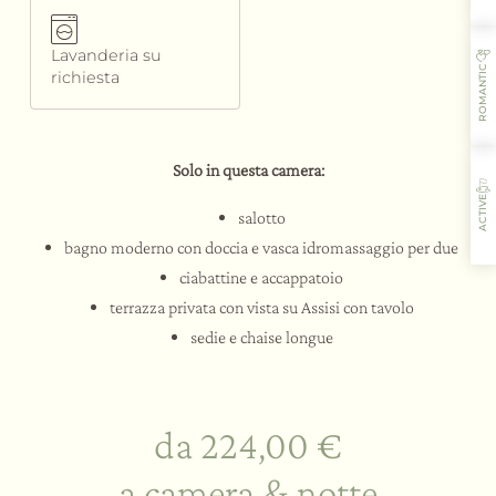
Lavanderia su
ROMANTIC
richiesta
Solo in questa camera:
ACTIVE
salotto
bagno moderno con doccia e vasca idromassaggio per due
ciabattine e accappatoio
terrazza privata con vista su Assisi con tavolo
sedie e chaise longue
L’ospitalità
I sapori
Le attività
Il ristorante
da 224,00 €
a camera & notte