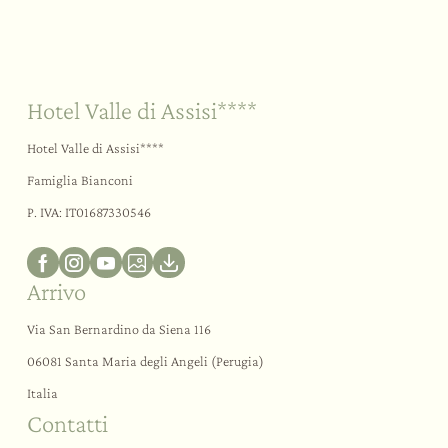
Sostenibilità
Il vostro “sì”
All’aria aperta
Hotel Valle di Assisi****
Hotel Valle di Assisi****
Famiglia Bianconi
P. IVA: IT01687330546
Arrivo
Via San Bernardino da Siena 116
06081 Santa Maria degli Angeli (Perugia)
Italia
Contatti