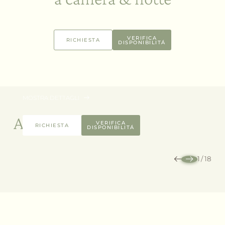
VERIFICA
RICHIESTA
DISPONIBILITÁ
92 m² | 1 - 5 Persone
Master Suite
DA 370,00 € A CAMERA & NOTTE
MOSTRA DETTAGLI
Altre Camere
VERIFICA
RICHIESTA
DISPONIBILITÁ
1
/
18