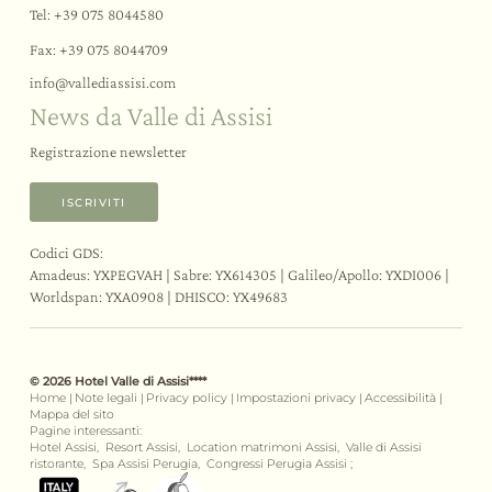
Tel:
+39 075 8044580
Fax: +39 075 8044709
info@
vallediassisi.
com
News da Valle di Assisi
Registrazione newsletter
ISCRIVITI
Codici GDS:
Amadeus: YXPEGVAH | Sabre: YX614305 | Galileo/Apollo: YXDI006 |
Worldspan: YXA0908 | DHISCO: YX49683
© 2026 Hotel Valle di Assisi****
Home
|
Note legali
|
Privacy policy
|
Impostazioni privacy
|
Accessibilità
|
Mappa del sito
Pagine interessanti:
Hotel Assisi,
Resort Assisi,
Location matrimoni Assisi,
Valle di Assisi
ristorante,
Spa Assisi Perugia,
Congressi Perugia Assisi ;