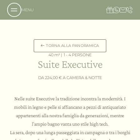
MENU
Chi siamo
TORNA ALLA PANORAMICA
40 m² |
1 - 4 PERSONE
La tenuta
Suite Executive
La nostra filosofia
Richiesta
DA 224,00 € A CAMERA & NOTTE
Prenotazione
L’hotel
Come raggiungerci
Il Country Resort
Accessibilità
La villa
Nelle suite Executive la tradizione incontra la modernità. I
Galleria immagini
L’ospitalità
mobili in legno e pelle si affiancano a pezzi di antiquariato
Offerte in Umbria
appartenenti alla nostra famiglia da generazioni, mentre
Regala Valle di Assisi
l’ampio bagno vanta uno stile high tech.
Servizi
La sera, dopo una lunga passeggiata in campagna o tra i borghi