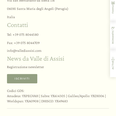
Day SPA
Via San Bernardino da Siena 116
FAMILY
Rituali di benessere
06081 Santa Maria degli Angeli (Perugia)
Palestra
Italia
Contatti
Gli eventi
ROMANTIC
Tel:
+39 075 8044580
Le esperienze
Fax: +39 075 8044709
Meeting e Congressi
Team building a tema
info@
vallediassisi.
com
News da Valle di Assisi
Matrimoni ed eventi
Bike Hotel
ACTIVE
Attività e sport
Registrazione newsletter
Assaggi e corsi
Assisi e dintorni
ISCRIVITI
Codici GDS:
Amadeus: YXPEGVAH | Sabre: YX614305 | Galileo/Apollo: YXDI006 |
L’ospitalità
I sapori
Le attività
Il ristorante
Worldspan: YXA0908 | DHISCO: YX49683