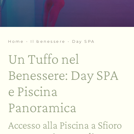
Day SPA
Rituali di benessere
Palestra
Gli eventi
Home
-
Il benessere
-
Day SPA
Le esperienze
Meeting e Congressi
Un Tuffo nel
Team building a tema
Matrimoni ed eventi
Bike Hotel
Benessere: Day SPA
Attività e sport
Assaggi e corsi
e Piscina
Assisi e dintorni
Panoramica
Accesso alla Piscina a Sfioro