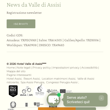
News da Valle di Assisi
Registrazione newsletter
ISCRIVITI
Codici GDS:
Amadeus: YXPEGVAH | Sabre: YX614305 | Galileo/Apollo: YXDI006 |
Worldspan: YXA0908 | DHISCO: YX49683
© 2026 Hotel Valle di Assisi****
Home
|
Note legali
|
Privacy policy
|
Impostazioni privacy
|
Accessibilità
|
Mappa del sito
Pagine interessanti:
Hotel Assisi,
Resort Assisi,
Location matrimoni Assisi,
Valle di Assisi
ristorante,
Spa Assisi Perugia,
Congressi Perugia Assisi ;
Serve aiuto?
×
Scriveteci qui!