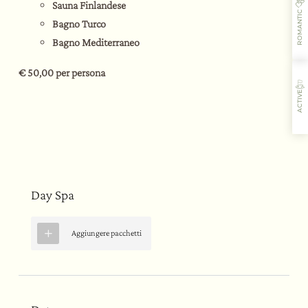
Sauna Finlandese
ROMANTIC
Bagno Turco
Bagno Mediterraneo
€ 50,00 per persona
ACTIVE
L’ospitalità
I sapori
Le attività
Il ristorante
Day Spa
Aggiungere pacchetti