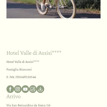
Sostenibilità
Il vostro “sì”
All’aria aperta
Hotel Valle di Assisi****
Hotel Valle di Assisi****
Famiglia Bianconi
P. IVA: IT01687330546
Arrivo
Via San Bernardino da Siena 116