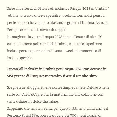
Day SPA
Team building a tema
Rituali di benessere
Siete alla ricerca di Offerte All inclusive Pasqua 2025 in Umbria?
Matrimoni ed eventi
Palestra
Abbiamo creato offerte speciali e weekend romantici pensati
Le esperienze
per le coppie che vogliono rilassarsi e godersi l’Umbria, Assisi e
Perugia durante le festività di coppia!
Immaginate la vostra Pasqua 2025 in una Tenuta di oltre 70
Bike Hotel
ettari di terreno nel cuore dell’Umbria, con tante esperienze
Attività e sport
incluse pensate per rendere il vostro weekend romantico di
Assaggi e corsi
Pasqua speciale.
Assisi e dintorni
Promo All Inclusive in Umbria per Pasqua 2025 con Accesso in
SPA pranzo di Pasqua panoramico si Assisi e molto altro
Scegliete se alloggiare nelle nostre ampie camere Deluxe o nelle
suite con Area SPA privata, la mattina fate una colazione con
tante delizie sia dolce che salate.
Sappiamo che amate il relax, per questo abbiamo unito anche il
Percorso Social SPA, potrete godere dei 700 metri quadri di