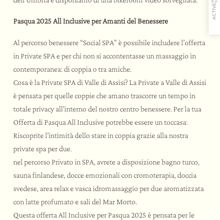
ACTIVE
Pasqua 2025 All Inclusive per Amanti del Benessere
Al percorso benessere “Social SPA” è possibile includere l’offerta
L’ospitalità
I sapori
Le attività
Il ristorante
in Private SPA e per chi non si accontentasse un massaggio in
contemporanea: di coppia o tra amiche.
Cosa è la Private SPA di Valle di Assisi? La Private a Valle di Assisi
è pensata per quelle coppie che amano trascorre un tempo in
totale privacy all’interno del nostro centro benessere. Per la tua
Offerta di Pasqua All Inclusive potrebbe essere un toccasa:
Riscoprite l’intimità dello stare in coppia grazie alla nostra
private spa per due.
nel percorso Privato in SPA, avrete a disposizione bagno turco,
sauna finlandese, docce emozionali con cromoterapia, doccia
svedese, area relax e vasca idromassaggio per due aromatizzata
con latte profumato e sali del Mar Morto.
Questa offerta All Inclusive per Pasqua 2025 è pensata per le