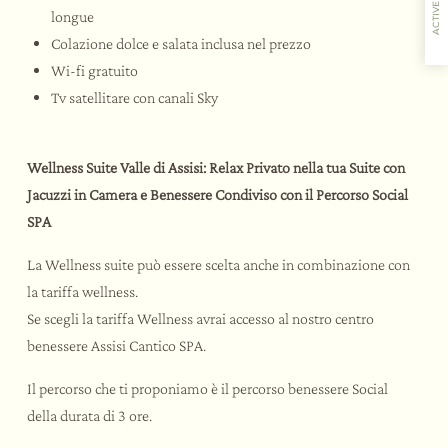
ACTIVE
longue
Colazione dolce e salata inclusa nel prezzo
Wi-fi gratuito
Tv satellitare con canali Sky
L’ospitalità
I sapori
Le attività
Il ristorante
Wellness Suite Valle di Assisi: Relax Privato nella tua Suite con
Jacuzzi in Camera e Benessere Condiviso con il Percorso Social
SPA
La Wellness suite può essere scelta anche in combinazione con
la tariffa wellness.
Se scegli la tariffa Wellness avrai accesso al nostro centro
benessere Assisi Cantico SPA.
Il percorso che ti proponiamo è il percorso benessere Social
della durata di 3 ore.