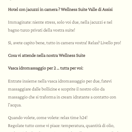
Day SPA
Team building a tema
Rituali di benessere
Hotel con jacuzzi in camera ? Wellness Suite Valle di Assisi
Matrimoni ed eventi
Palestra
Immaginate: niente stress, solo voi due, nella jacuzzi e nel
Le esperienze
bagno turco privati della vostra suite!
Sì, avete capito bene, tutto in camera vostra! Relax? Livello pro!
Bike Hotel
Attività e sport
Cosa vi attende nella nostra Wellness Suite
Assaggi e corsi
Assisi e dintorni
Vasca idromassaggio per 2 ... tutta per voi:
Entrate insieme nella vasca idromassaggio per due, fatevi
massaggiare dalle bollicine e scoprite il nostro olio da
massaggio che si traforma in cream idratante a contatto con
l'acqua.
Quando volete, come volete: relax time h24!
Regolate tutto come vi piace: temperatura, quantità di olio,