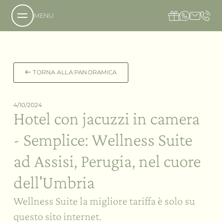
MENU
Chi siamo
TORNA ALLA PANORAMICA
La tenuta
La nostra filosofia
4/10/2024
Hotel con jacuzzi in camera
Richiesta
I sapori
Prenotazione
L’hotel
- Semplice: Wellness Suite
Come raggiungerci
Il Country Resort
Il benessere
Accessibilità
La villa
ad Assisi, Perugia, nel cuore
Il nostro ristorante
Galleria immagini
L’ospitalità
Cene Sotto le Stelle
Gli eventi
dell'Umbria
Offerte in Umbria
La nostra cantina
La Social SPA
Regala Valle di Assisi
L’azienda agricola
La Private SPA
Wellness Suite la migliore tariffa è solo su
Servizi
La Social SPA in famiglia
Meeting e Congressi
questo sito internet.