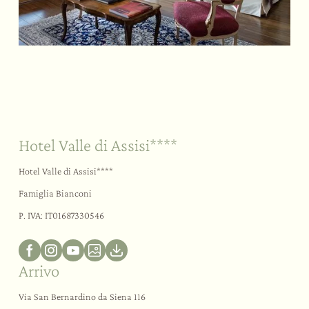
Sostenibilità
Il vostro “sì”
All’aria aperta
Hotel Valle di Assisi****
Hotel Valle di Assisi****
Famiglia Bianconi
P. IVA: IT01687330546
Arrivo
Via San Bernardino da Siena 116