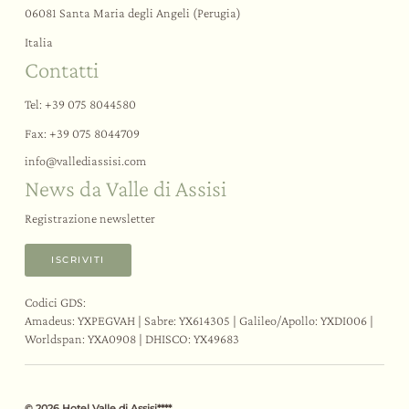
06081 Santa Maria degli Angeli (Perugia)
Italia
Contatti
Tel:
+39 075 8044580
Fax: +39 075 8044709
info@
vallediassisi.
com
News da Valle di Assisi
Registrazione newsletter
ISCRIVITI
Codici GDS:
Amadeus: YXPEGVAH | Sabre: YX614305 | Galileo/Apollo: YXDI006 |
Worldspan: YXA0908 | DHISCO: YX49683
© 2026 Hotel Valle di Assisi****