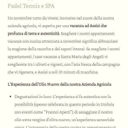
Day SPA
Team building a tema
Padel Tennis e SPA
Rituali di benessere
Matrimoni ed eventi
Palestra
Un novembre tutto da vivere, immerso nel cuore della nostra
Le esperienze
azienda agricola, vi aspetta per una
vacanza ad Assisi che
profuma di terra e autenticità
. Scegliere i nostri appartamenti
vacanze con cucina attrezzata a novembre significa abbracciare
Bike Hotel
la stagione della raccolta e dei sapori intensi. Se scegliete i nostri
Attività e sport
appartamenti / case vacanze a Santa Maria degli Angeli vi
Assaggi e corsi
sveglierete tra i uliveti e vigneti, con l'aria fresca della campagna
Assisi e dintorni
che vi rigenera, e Assisi a soli 10 minuti di macchina.
L'Esperienza dell'Olio Nuovo della nostra Azienda Agricola
Degustazioni in loco: L'esperienza si fa autentica con la
possibilità (spesso celebrata in questo periodo in Umbria
con eventi come "Frantoi Aperti") di assaggiare il nostro
olio extra vergine d'oliva nuovo, un'esperienza sensoriale
unica. L'autonomia della vostra cucina in appartamento vi