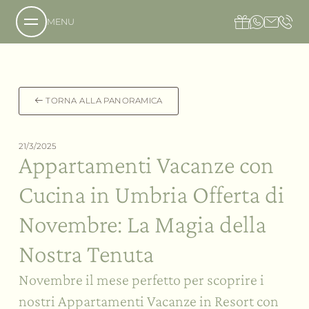
MENU
Chi siamo
TORNA ALLA PANORAMICA
La tenuta
La nostra filosofia
21/3/2025
Appartamenti Vacanze con
Richiesta
I sapori
Prenotazione
L’hotel
Cucina in Umbria Offerta di
Come raggiungerci
Il Country Resort
Il benessere
Accessibilità
La villa
Novembre: La Magia della
Il nostro ristorante
Galleria immagini
L’ospitalità
Cene Sotto le Stelle
Gli eventi
Nostra Tenuta
Offerte in Umbria
La nostra cantina
La Social SPA
Regala Valle di Assisi
L’azienda agricola
La Private SPA
Novembre il mese perfetto per scoprire i
Servizi
La Social SPA in famiglia
Meeting e Congressi
nostri Appartamenti Vacanze in Resort con