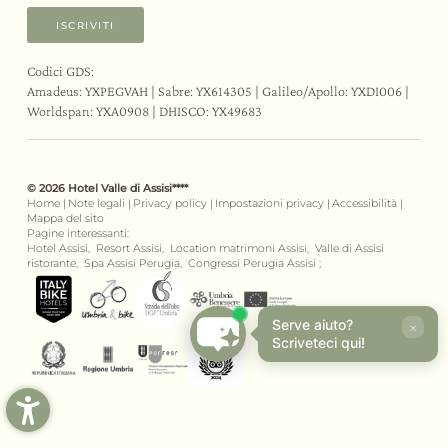
ISCRIVITI
Codici GDS:
Amadeus: YXPEGVAH | Sabre: YX614305 | Galileo/Apollo: YXDI006 |
Worldspan: YXA0908 | DHISCO: YX49683
© 2026 Hotel Valle di Assisi****
Home
|
Note legali
|
Privacy policy
|
Impostazioni privacy
|
Accessibilità
|
Mappa del sito
Pagine interessanti:
Hotel Assisi,
Resort Assisi,
Location matrimoni Assisi,
Valle di Assisi
ristorante,
Spa Assisi Perugia,
Congressi Perugia Assisi ;
Serve aiuto?
×
Scriveteci qui!