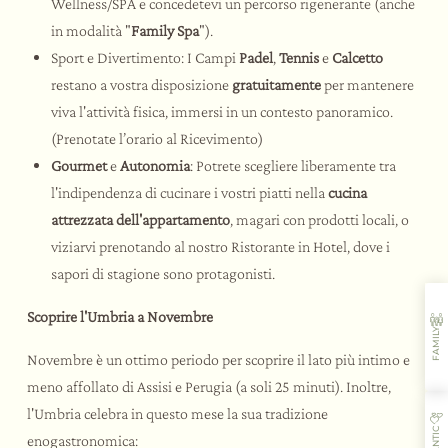
Wellness/SPA e concedetevi un percorso rigenerante (anche
in modalità "
Family Spa
").
Sport e Divertimento: I Campi
Padel
,
Tennis
e
Calcetto
restano a vostra disposizione
gratuitamente
per mantenere
viva l'attività fisica, immersi in un contesto panoramico.
(Prenotate l’orario al Ricevimento)
Gourmet
e
Autonomia
: Potrete scegliere liberamente tra
l'indipendenza di cucinare i vostri piatti nella
cucina
attrezzata dell'appartamento
, magari con prodotti locali, o
viziarvi prenotando al nostro Ristorante in Hotel, dove i
sapori di stagione sono protagonisti.
Scoprire l'Umbria a Novembre
FAMILY
Novembre è un ottimo periodo per scoprire il lato più intimo e
meno affollato di Assisi e Perugia (a soli 25 minuti). Inoltre,
l'Umbria celebra in questo mese la sua tradizione
enogastronomica: