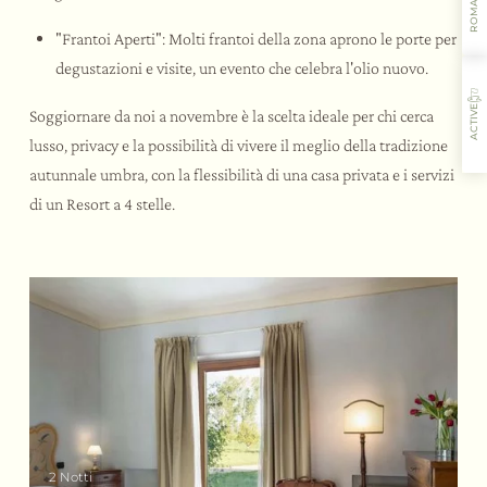
ROMANTIC
"Frantoi Aperti": Molti frantoi della zona aprono le porte per
degustazioni e visite, un evento che celebra l'olio nuovo.
ACTIVE
Soggiornare da noi a novembre è la scelta ideale per chi cerca
lusso, privacy e la possibilità di vivere il meglio della tradizione
autunnale umbra, con la flessibilità di una casa privata e i servizi
di un Resort a 4 stelle.
L’ospitalità
I sapori
Le attività
Il ristorante
2 Notti