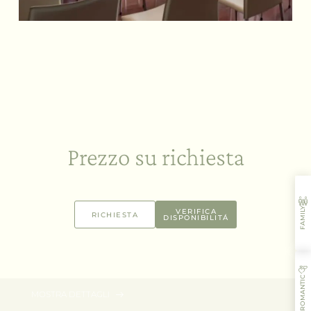
Prezzo su richiesta
FAMILY
VERIFICA
RICHIESTA
DISPONIBILITÁ
92 m² | 1 - 5 Persone
Master Suite
DA 370,00 € A CAMERA & NOTTE
ROMANTIC
MOSTRA DETTAGLI