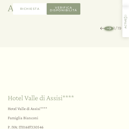
Altre Camere
VERIFICA
RICHIESTA
DISPONIBILITÁ
ACTIVE
1
/
19
L’ospitalità
I sapori
Le attività
Il ristorante
Sostenibilità
Il vostro “sì”
All’aria aperta
Hotel Valle di Assisi****
Hotel Valle di Assisi****
Famiglia Bianconi
P. IVA: IT01687330546