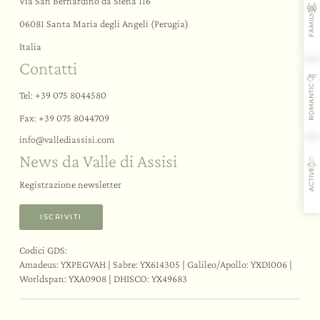
Day SPA
Via San Bernardino da Siena 116
FAMILY
Rituali di benessere
06081 Santa Maria degli Angeli (Perugia)
Palestra
Italia
Contatti
Gli eventi
ROMANTIC
Tel:
+39 075 8044580
Le esperienze
Fax: +39 075 8044709
Meeting e Congressi
Team building a tema
info@
vallediassisi.
com
News da Valle di Assisi
Matrimoni ed eventi
Bike Hotel
ACTIVE
Attività e sport
Registrazione newsletter
Assaggi e corsi
Assisi e dintorni
ISCRIVITI
Codici GDS:
Amadeus: YXPEGVAH | Sabre: YX614305 | Galileo/Apollo: YXDI006 |
L’ospitalità
I sapori
Le attività
Il ristorante
Worldspan: YXA0908 | DHISCO: YX49683