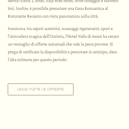
Servizi Extra: L'hotel, Italy Bike Hotel, offre noleggio e ricovero
bici. Inoltre, è possibile prenotare una Cena Romantica al
Ristorante Recanto con vista panoramica sulla città.
Insomma, tra sapori autentici, massaggi rigeneranti, sport e
l'atmosfera magica dell'Umbria, l'Hotel Valle di Assisi ha creato
un ventaglio di offerte autunnali che vale la pena provare. Si
prega di verificare la disponibilità e prenotare in anticipo, data
l'alta richiesta per questo periodo.
LEGGI TUTTE LE OFFERTE
Sostenibilità
Il vostro “sì”
All’aria aperta