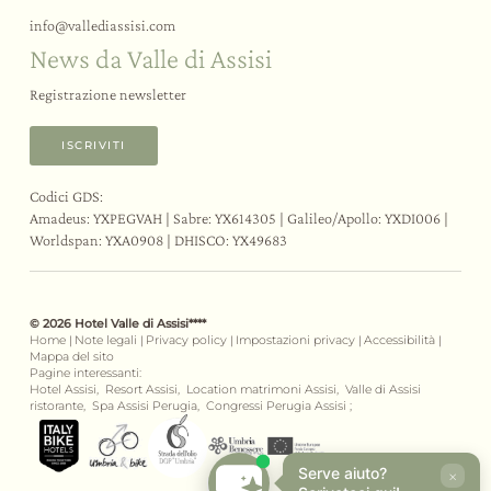
info@
vallediassisi.
com
News da Valle di Assisi
Registrazione newsletter
ISCRIVITI
Codici GDS:
Amadeus: YXPEGVAH | Sabre: YX614305 | Galileo/Apollo: YXDI006 |
Worldspan: YXA0908 | DHISCO: YX49683
© 2026 Hotel Valle di Assisi****
Home
|
Note legali
|
Privacy policy
|
Impostazioni privacy
|
Accessibilità
|
Mappa del sito
Pagine interessanti:
Hotel Assisi,
Resort Assisi,
Location matrimoni Assisi,
Valle di Assisi
ristorante,
Spa Assisi Perugia,
Congressi Perugia Assisi ;
Serve aiuto?
×