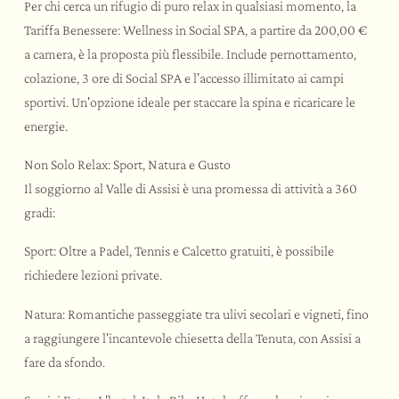
Per chi cerca un rifugio di puro relax in qualsiasi momento, la
L’ospitalità
I sapori
Le attività
Il ristorante
Tariffa Benessere: Wellness in Social SPA, a partire da 200,00 €
a camera, è la proposta più flessibile. Include pernottamento,
colazione, 3 ore di Social SPA e l'accesso illimitato ai campi
sportivi. Un'opzione ideale per staccare la spina e ricaricare le
energie.
Non Solo Relax: Sport, Natura e Gusto
Il soggiorno al Valle di Assisi è una promessa di attività a 360
gradi:
Sport: Oltre a Padel, Tennis e Calcetto gratuiti, è possibile
richiedere lezioni private.
Natura: Romantiche passeggiate tra ulivi secolari e vigneti, fino
a raggiungere l'incantevole chiesetta della Tenuta, con Assisi a
fare da sfondo.