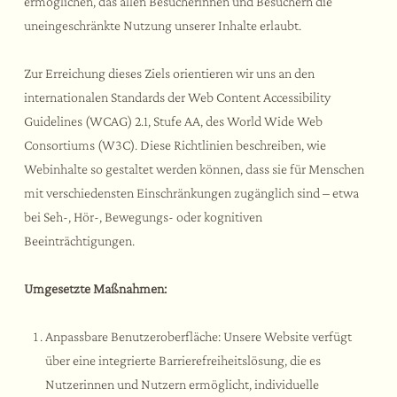
ermöglichen, das allen Besucherinnen und Besuchern die
Wellnessmomente
Hochzeiten und Events
Der Fitnessbereich
uneingeschränkte Nutzung unserer Inhalte erlaubt.
Aktivitäten und Sport
Verkostungen und Kurse
Zur Erreichung dieses Ziels orientieren wir uns an den
Assisi und Umgebung
internationalen Standards der Web Content Accessibility
Guidelines (WCAG) 2.1, Stufe AA, des World Wide Web
Consortiums (W3C). Diese Richtlinien beschreiben, wie
Webinhalte so gestaltet werden können, dass sie für Menschen
mit verschiedensten Einschränkungen zugänglich sind – etwa
bei Seh-, Hör-, Bewegungs- oder kognitiven
Beeinträchtigungen.
Umgesetzte Maßnahmen:
Anpassbare Benutzeroberfläche: Unsere Website verfügt
über eine integrierte Barrierefreiheitslösung, die es
Nutzerinnen und Nutzern ermöglicht, individuelle