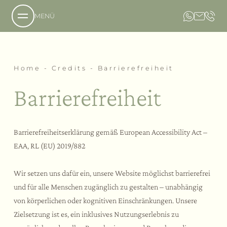
MENÜ
Über uns
Home
-
Credits
-
Barrierefreiheit
Barrierefreiheit
Das Anwesen
Unsere Philosophie
Anfrage
Aromen
Buchung
Barrierefreiheitserklärung gemäß European Accessibility Act –
Das Hotel
Lage und Anreise
Das Country Resort
EAA, RL (EU) 2019/882
Spa
Bildergalerie
Die Villa
Unser Restaurant
Gastfreundschaft
Wir setzen uns dafür ein, unsere Website möglichst barrierefrei
Unser Weinkeller
Events
Angebote
Unser Hof
und für alle Menschen zugänglich zu gestalten – unabhängig
Der Social Spa
Leistungen
von körperlichen oder kognitiven Einschränkungen. Unsere
Der Private Spa
Erlebnisse
Zielsetzung ist es, ein inklusives Nutzungserlebnis zu
Der Family Spa
Themen-Teambuilding