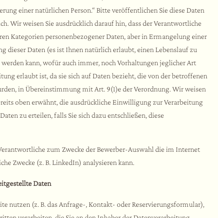
rung einer natürlichen Person.“ Bitte veröffentlichen Sie diese Daten
lich. Wir weisen Sie ausdrücklich darauf hin, dass der Verantwortliche
eren Kategorien personenbezogener Daten, aber in Ermangelung einer
g dieser Daten (es ist Ihnen natürlich erlaubt, einen Lebenslauf zu
werden kann, wofür auch immer, noch Vorhaltungen jeglicher Art
tung erlaubt ist, da sie sich auf Daten bezieht, die von der betroffenen
urden, in Übereinstimmung mit Art. 9(1)e der Verordnung. Wir weisen
bereits oben erwähnt, die ausdrückliche Einwilligung zur Verarbeitung
en zu erteilen, falls Sie sich dazu entschließen, diese
r Verantwortliche zum Zwecke der Bewerber-Auswahl die im Internet
liche Zwecke (z. B. LinkedIn) analysieren kann.
eitgestellte Daten
e nutzen (z. B. das Anfrage-, Kontakt- oder Reservierungsformular),
tten verarbeiten, die Sie an den Inhaber der Datenverarbeitung