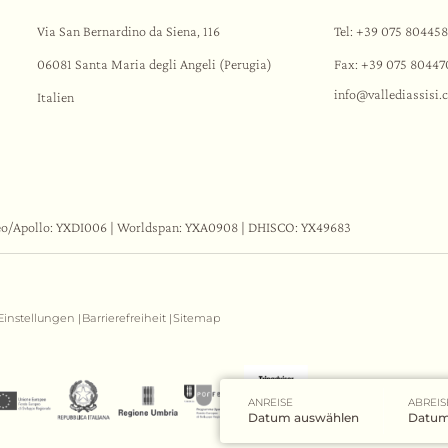
Via San Bernardino da Siena, 116
Tel:
+39 075 80445
06081 Santa Maria degli Angeli (Perugia)
Fax: +39 075 80447
info@
vallediassisi.
Italien
eo/Apollo: YXDI006 | Worldspan: YXA0908 | DHISCO: YX49683
Einstellungen
Barrierefreiheit
Sitemap
|
|
ANREISE
ABREIS
Datum auswählen
Datum