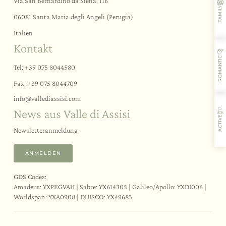
Wellnessmomente
Via San Bernardino da Siena, 116
FAMILY
Der Fitnessbereich
06081 Santa Maria degli Angeli (Perugia)
Italien
Events
Kontakt
ROMANTIC
Erlebnisse
Tel:
+39 075 8044580
Themen-Teambuilding
Fax: +39 075 8044709
Hochzeiten und Events
info@
vallediassisi.
com
Aktivitäten und Sport
News aus Valle di Assisi
Verkostungen und Kurse
ACTIVE
Assisi und Umgebung
Newsletteranmeldung
ANMELDEN
GDS Codes:
Gastfreundschaft
Aromen
Aktivitäten
Restaurant
Amadeus: YXPEGVAH | Sabre: YX614305 | Galileo/Apollo: YXDI006 |
Worldspan: YXA0908 | DHISCO: YX49683