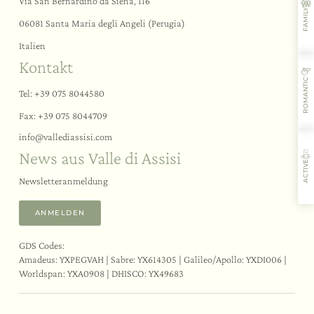
Wellnessmomente
Via San Bernardino da Siena, 116
FAMILY
Der Fitnessbereich
06081 Santa Maria degli Angeli (Perugia)
Italien
Events
Kontakt
ROMANTIC
Erlebnisse
Tel:
+39 075 8044580
Themen-Teambuilding
Fax: +39 075 8044709
Hochzeiten und Events
info@
vallediassisi.
com
Aktivitäten und Sport
News aus Valle di Assisi
Verkostungen und Kurse
ACTIVE
Assisi und Umgebung
Newsletteranmeldung
ANMELDEN
GDS Codes:
Gastfreundschaft
Aromen
Aktivitäten
Restaurant
Amadeus: YXPEGVAH | Sabre: YX614305 | Galileo/Apollo: YXDI006 |
Worldspan: YXA0908 | DHISCO: YX49683