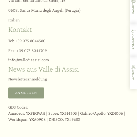
Wellnessmomente
Via San Bernardino da Siena, 116
FAMILY
Der Fitnessbereich
06081 Santa Maria degli Angeli (Perugia)
Italien
Events
Kontakt
ROMANTIC
Erlebnisse
Tel:
+39 075 8044580
Themen-Teambuilding
Fax: +39 075 8044709
Hochzeiten und Events
info@
vallediassisi.
com
Aktivitäten und Sport
News aus Valle di Assisi
Verkostungen und Kurse
ACTIVE
Assisi und Umgebung
Newsletteranmeldung
ANMELDEN
GDS Codes:
Gastfreundschaft
Aromen
Aktivitäten
Restaurant
Amadeus: YXPEGVAH | Sabre: YX614305 | Galileo/Apollo: YXDI006 |
Worldspan: YXA0908 | DHISCO: YX49683