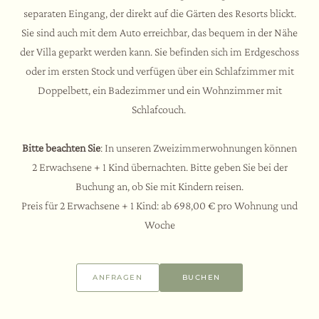
separaten Eingang, der direkt auf die Gärten des Resorts blickt.
Spa
Sie sind auch mit dem Auto erreichbar, das bequem in der Nähe
Unser Restaurant
der Villa geparkt werden kann. Sie befinden sich im Erdgeschoss
Unser Weinkeller
Events
oder im ersten Stock und verfügen über ein Schlafzimmer mit
Unser Hof
Der Social Spa
Doppelbett, ein Badezimmer und ein Wohnzimmer mit
Der Private Spa
Erlebnisse
Schlafcouch.
Der Family Spa
Themen-Teambuilding
Wellnessmomente
Hochzeiten und Events
Bitte beachten Sie
: In unseren Zweizimmerwohnungen können
Der Fitnessbereich
Aktivitäten und Sport
2 Erwachsene + 1 Kind übernachten. Bitte geben Sie bei der
Verkostungen und Kurse
Buchung an, ob Sie mit Kindern reisen.
Assisi und Umgebung
Preis für 2 Erwachsene + 1 Kind: ab 698,00 € pro Wohnung und
Woche
ANFRAGEN
BUCHEN