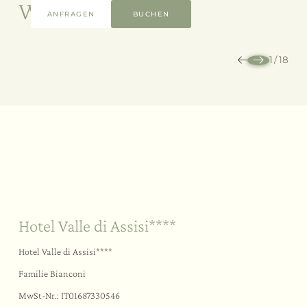
Weitere Zimmer
ANFRAGEN
BUCHEN
1
/
18
Nachhaltigkeit
Ihr Ja-Wort
Im Freien
Hotel Valle di Assisi****
Hotel Valle di Assisi****
Familie Bianconi
MwSt-Nr.: IT01687330546