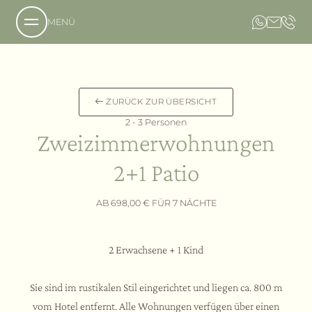
MENÜ
Über uns
ZURÜCK ZUR ÜBERSICHT
2 - 3 Personen
Das Anwesen
Zweizimmerwohnungen
Unsere Philosophie
Anfrage
2+1 Patio
Buchung
Das Hotel
Lage und Anreise
Das Country Resort
AB 698,00 € FÜR 7 NÄCHTE
Bildergalerie
Die Villa
Gastfreundschaft
2 Erwachsene + 1 Kind
Angebote
Leistungen
Sie sind im rustikalen Stil eingerichtet und liegen ca. 800 m
Aromen
vom Hotel entfernt. Alle Wohnungen verfügen über einen