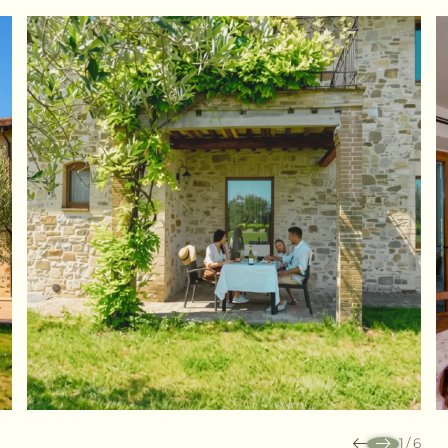
1
/
6